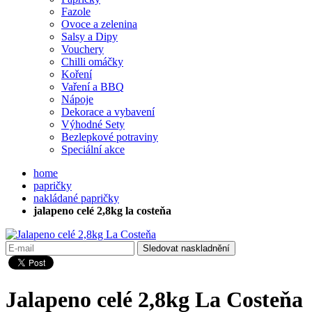
Fazole
Ovoce a zelenina
Salsy a Dipy
Vouchery
Chilli omáčky
Koření
Vaření a BBQ
Nápoje
Dekorace a vybavení
Výhodné Sety
Bezlepkové potraviny
Speciální akce
home
papričky
nakládané papričky
jalapeno celé 2,8kg la costeňa
Sledovat naskladnění
Jalapeno celé 2,8kg La Costeňa