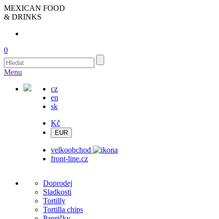
MEXICAN FOOD
& DRINKS
0
Menu
cz
en
sk
Kč
velkoobchod
front-line.cz
Doprodej
Sladkosti
Tortilly
Tortilla chips
Papričky