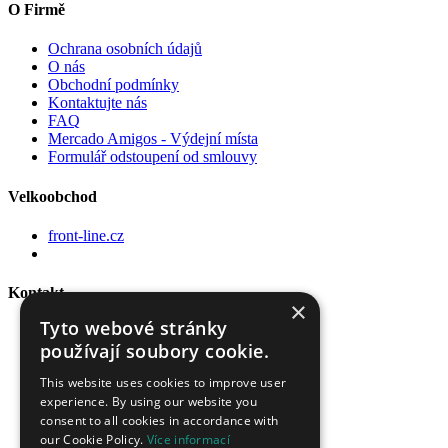
O Firmě
Ochrana osobních údajů
O nás
Obchodní podmínky
Kontaktujte nás
FAQ
Mercado Amigos - Výdejní místa
Formulář odstoupení od smlouvy
Velkoobchod
front-line.cz
Kontakt
×
Tyto webové stránky
Front Line s.r.o.
používají soubory cookie.
Pražská 1108
250 81 Nehvizdy, Praha - východ
This website uses cookies to improve user
tel.:
+420 326 780 470
experience. By using our website you
mobil:
+420 733 114 079
consent to all cookies in accordance with
e-mail:
shop@front-line.cz
our Cookie Policy.
Více informací