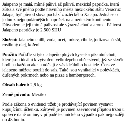
Jalapeno je malá, mírně pálivá až pálivá, mexická paprička, která
získala své jméno podle hlavního města mexického státu Veracruz
Jalapa, byť původ slova pochází z aztéckého Xalapa. Jedná se o
jednu z nejpopulárnějších papriček na americkém kontinentu.
Důvodem je její mírná pálivost ale výrazná chuť a aroma. Pálivost
Jalapeno papričky je 2.500 SHU
Složení:
Jalapeňo chilli, voda, ocet, mrkev, cibule, jodizovaná sůl,
rostlinný olej, koření
Použití:
Pořiďte si tyto Jalapeňo plných kyselé a pikantní chuti,
které jsou ideální k vytvoření velkolepého občerstvení, jež se skvěle
hodí na každou akci a udělají z vás ideálního hostitele. Čerstvé
jalapeno můžete použít do sals. Také jsou vynikající v polévkách,
dušených pokrmech nebo na pizze a hamburgerech.
Obsah balení:
2,8 kg
Země původu:
Mexiko
Podle zákona o evidenci tržeb je prodávající povinen vystavit
kupujícímu účtenku. Zároveň je povinen zaevidovat přijatou tržbu u
správce daně online, v případě technického výpadku pak nejpozději
do 48 hodin.